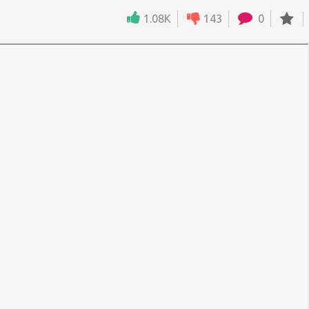
1.08K
143
0