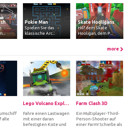
ish
Pokie Man
Skate Hooligans
e
Spielen Sie das
Hilf dem Skate
...
klassische Arc...
Hooligan, dem P...
more
Lego Volcano Explorers
Farm Clash 3D
umschiff
Fahre einen Lastwagen
Ein Multiplayer-Third-
 alle
mit einer daran
Person-Shooter auf
befestigten Kiste und
einer Farm! Schieße als
nd
erforsche den Vulkan
Farmer alle Gegner mit