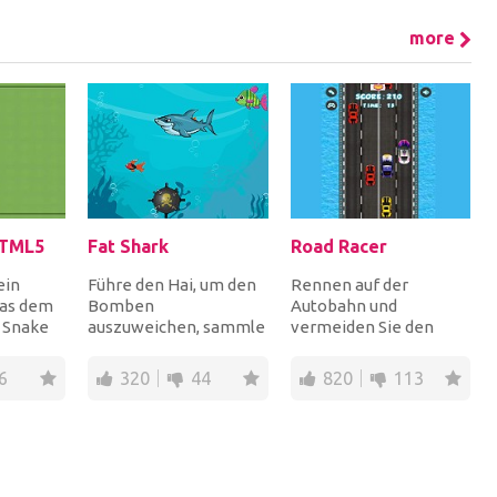
more
HTML5
Fat Shark
Road Racer
ein
Führe den Hai, um den
Rennen auf der
das dem
Bomben
Autobahn und
 Snake
auszuweichen, sammle
vermeiden Sie den
ys 1998
Seesterne und
Verkehr, sonst ist das
r...
Sanduhren für mehr
Spiel vorbei. Habe
6
320
44
820
113
Punkte und iss di...
Spaß!