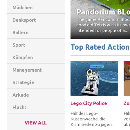
Mädchen
Pandorium BLo
The game Pandorium Blocks 
Denksport
good old Tetris with its ow
intended for people of al...
Ballern
Sport
Top Rated Actio
Kämpfen
Management
Strategie
Arkade
Lego City Police
Zo
Flucht
Hilf der Lego-
Hi
Küstenwache, die
vo
VIEW ALL
Kriminellen zu jagen,
übe
die aus dem Gefängnis
Nac