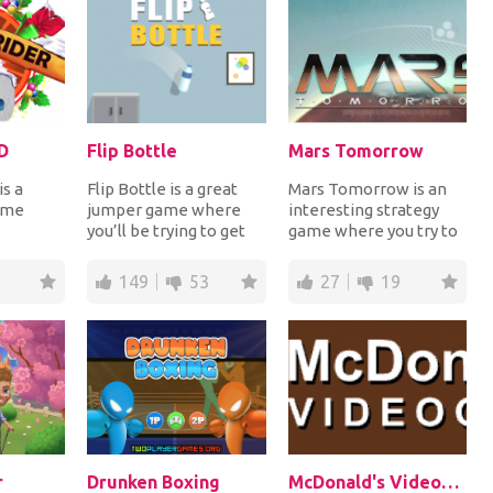
D
Flip Bottle
Mars Tomorrow
s a
Flip Bottle is a great
Mars Tomorrow is an
ame
jumper game where
interesting strategy
you’ll be trying to get
game where you try to
 3D game,
the bottle to the finish
build up your Mars base.
eel...
line. On y...
Earth is uni...
149
53
27
19
r
Drunken Boxing
McDonald's Videogame