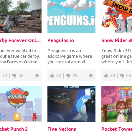
Derby Forever Online
Penguins.io
Snow Rider 3
you ever wanted to
Penguins.io is an
Snow Rider 3D i
 out a true car derby,
addictive game where
great online g
rby Forever Online
you control a small
where you'll be
the right game for
penguin fighting on an
sledding. It's a
 At t...
ice-berg. Your obj...
so you’ll really f
43
36
50
49
28
64
cket Punch 2
Five Nations
Pocket Towe