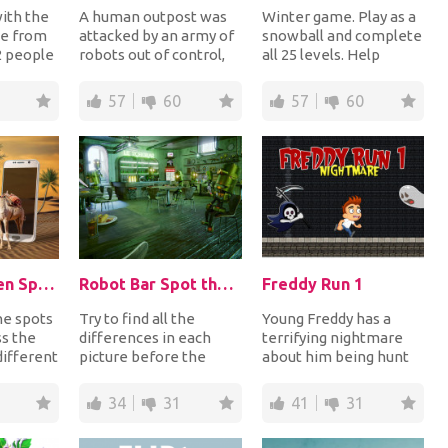
with the
A human outpost was
Winter game. Play as a
le from
attacked by an army of
snowball and complete
2 people
robots out of control,
all 25 levels. Help
inish
but it's not over yet!
Snowball collect all the
The human r...
presents!...
57
60
57
60
Collage Hidden Spots
Robot Bar Spot the differences
Freddy Run 1
the spots
Try to find all the
Young Freddy has a
ss the
differences in each
terrifying nightmare
different
picture before the
about him being hunt
 the
time runs out. Be
by an evil monster
careful though: Do not...
named the Soul Catch...
34
31
41
31