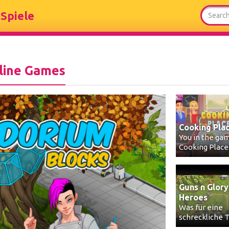
Spiele
line Games
Cooking Pla
You in the ga
Cooking Place.
Guns n Glory
Heroes
Was für eine
schreckliche To