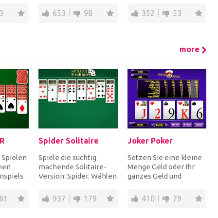
 auf dich
nach blauen Edelste...
deiner Schr...
3
653
98
352
53
more
VR
Spider Solitaire
Joker Poker
 Spielen
Spiele die süchtig
Setzen Sie eine kleine
chen
machende Solitaire-
Menge Geld oder Ihr
nspiels.
Version: Spider. Wählen
ganzes Geld und
d der
Sie aus drei Gameplays,
spielen Sie Poker.
Easy, Medium o...
Ziehe 5 Karten und
81
937
179
410
79
mac...