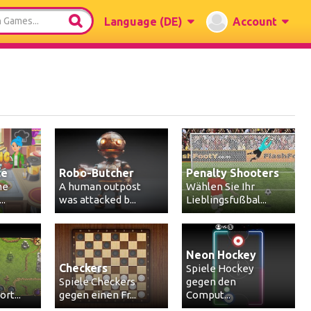
Language
(DE)
Account
ce
Robo-Butcher
Penalty Shooters
me
A human outpost
Wählen Sie Ihr
..
was attacked b...
Lieblingsfußbal...
Neon Hockey
Checkers
Spiele Hockey
Spiele Checkers
gegen den
rt...
gegen einen Fr...
Comput...