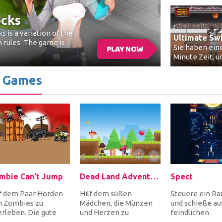
cks
is a variation of the
Ultimate Sw
n rules. The game is
Sie haben ein
Minute Zeit, um
n Games
mbie Can't Jump
Dead Land Adventure
Spect
lf dem Paar Horden
Hilf dem süßen
Steuere ein Ra
n Zombies zu
Mädchen, die Münzen
und schieße auf
rleben. Die gute
und Herzen zu
feindlichen
hricht ist, dass
sammeln, indem du
Raumschiffe u