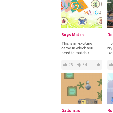
Bugs Match
This is an exciting
If 
game in which you
try
need to match 3
De
identical insects to
is 
destroy them and
you!
25
34
prevent...
Gallons.io
Ro