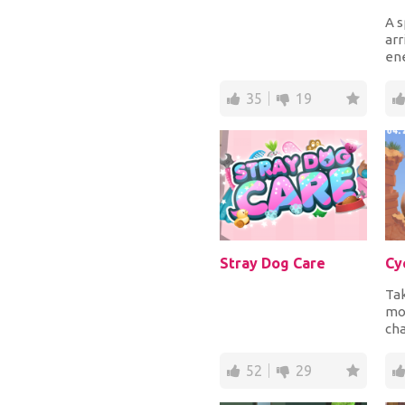
A s
arr
ene
wor
uni
35
19
Stray Dog Care
Cy
Tak
mo
ch
con
de
52
29
mou