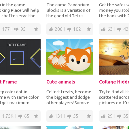
 in the game
The game Pandorium
Get the safes 
king Place will help
Blocks is a variation of
money you sto
 chef to serve the
the good old Tetris
the bank with 
tomers. In front of
with its own rules. The
and reach the f
 on the scre...
game is int...
line. You mu...
177
95
206
102
63
42
t Frame
Cute animals
p color dot in
Collect treats, become
Try to find all 
ame with same color
the biggest and dodge
scattered acro
d get maximum
other players! Survive
pictures on 10 
re. Tap on screen to
and eat everything you
levels. Look at
ate frame, avoid...
meet! Run...
samples...
1.75K
65
131
55
29
35