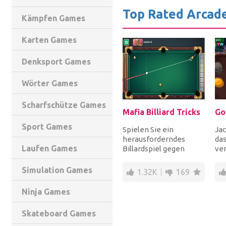
Top Rated Arcad
Kämpfen Games
Karten Games
Denksport Games
Wörter Games
Scharfschütze Games
Mafia Billiard Tricks
Go
Sport Games
Spielen Sie ein
Jac
herausforderndes
das
Laufen Games
Billardspiel gegen
ver
Gegner, die Mitglieder
we
der Mafia sind!
aus
Simulation Games
1.32K
169
Verdiene...
se..
Ninja Games
Skateboard Games