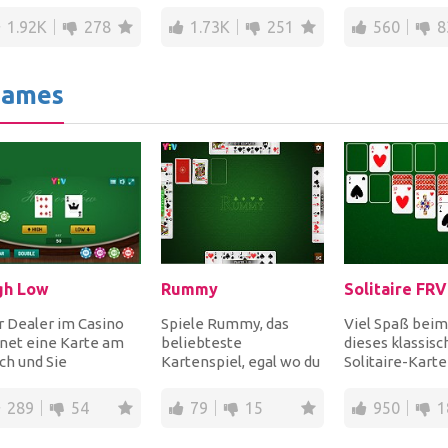
mbies nicht
Plattformen
Asteroiden, die
1.92K
278
1.73K
251
560
8
ingen k...
hochspringst,
zu...
während...
Games
gh Low
Rummy
Solitaire FR
 Dealer im Casino
Spiele Rummy, das
Viel Spaß beim
net eine Karte am
beliebteste
dieses klassis
ch und Sie
Kartenspiel, egal wo du
Solitaire-Karte
tzieren Ihren Tipp,
gerade bist! Wähle aus
Die Regeln sin
ei Sie raten, dass...
3 verschiedenen Modi,...
klassische Spi...
289
54
79
15
950
1