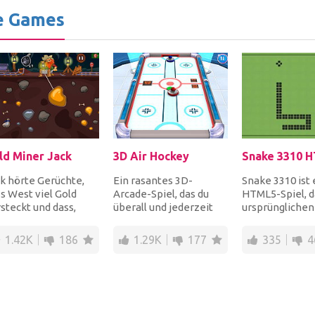
e Games
ld Miner Jack
3D Air Hockey
Snake 3310 
k hörte Gerüchte,
Ein rasantes 3D-
Snake 3310 ist 
s West viel Gold
Arcade-Spiel, das du
HTML5-Spiel, 
steckt und dass,
überall und jederzeit
ursprünglichen
nn jemand es
spielen kannst! Stelle
für Nokia-Hand
graben könnte, er
deine Reflexe unt...
ähnelt. Manövrie
1.42K
186
1.29K
177
335
4
.