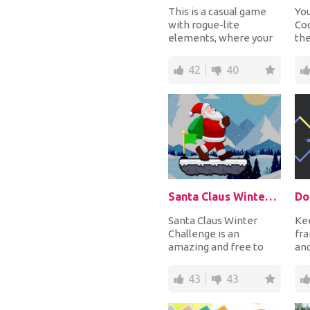
This is a casual game
You
with rogue-lite
Coo
elements, where your
the
choices can allow you
cus
to quickly snowball...
you
42
40
Santa Claus Winter Challenge
Do
Santa Claus Winter
Kee
Challenge is an
fr
amazing and free to
an
play online puzzle
sco
game suitable for all
rot
43
43
ages...