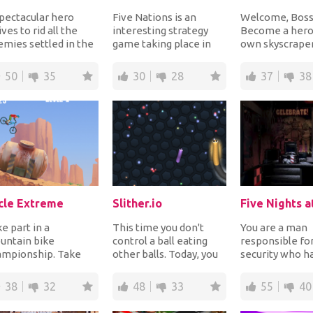
pectacular hero
Five Nations is an
Welcome, Boss
ives to rid all the
interesting strategy
Become a hero 
mies settled in the
game taking place in
own skyscraper
ld with his fabulous
space. It’s a PC game
design and crea
que powe...
that you can now...
beautiful, bustli
50
35
30
28
37
38
cle Extreme
Slither.io
e part in a
This time you don't
You are a man
untain bike
control a ball eating
responsible fo
ampionship. Take
other balls. Today, you
security who ha
trol of a bike
will play with snakes.
started workin
scending down a
The more op...
pizzeria Fredd
38
32
48
33
55
40
ntain. Be car...
is...