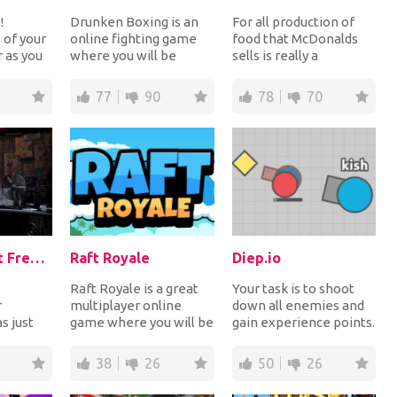
!
Drunken Boxing is an
For all production of
of your
online fighting game
food that McDonalds
 as you
where you will be
sells is really a
te a
fighting in arena
complicated process.
ng b...
against your
Learn it from the v...
77
90
78
70
opponents...
Five Nights at Freddy's
Raft Royale
Diep.io
Raft Royale is a great
Your task is to shoot
r
multiplayer online
down all enemies and
s just
game where you will be
gain experience points.
g at the
sailing on the high seas
Be careful not to get
y which
and buildi...
killed. Sta...
38
26
50
26