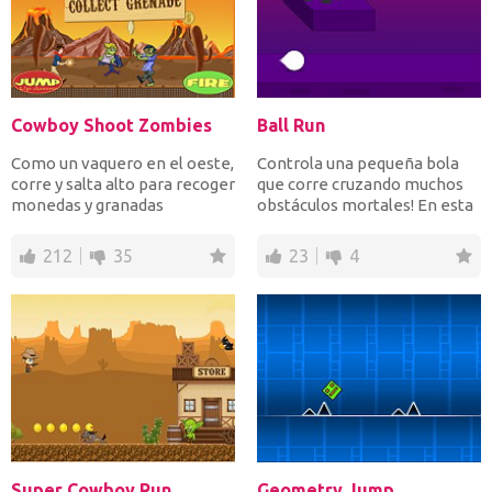
Cowboy Shoot Zombies
Ball Run
Como un vaquero en el oeste,
Controla una pequeña bola
corre y salta alto para recoger
que corre cruzando muchos
monedas y granadas
obstáculos mortales! En esta
mientras disparas c...
aventura sin fin, h...
212
35
23
4
Super Cowboy Run
Geometry Jump