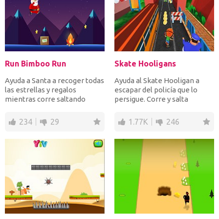
Run Bimboo Run
Skate Hooligans
Ayuda a Santa a recoger todas
Ayuda al Skate Hooligan a
las estrellas y regalos
escapar del policía que lo
mientras corre saltando
persigue. Corre y salta
sobre las cajas de TNT...
obstáculos mientras rec...
234
29
1.77K
246