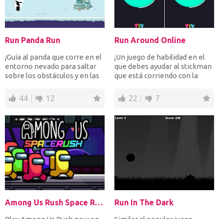
Run Panda Run
Run Around Online
¡Guía al panda que corre en el
¡Un juego de habilidad en el
entorno nevado para saltar
que debes ayudar al stickman
sobre los obstáculos y en las
que está corriendo con la
plataformas...
maleta en un al...
44
12
22
7
Among Us Rush Space Rush
Run In The Dark