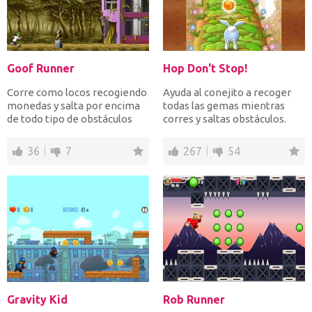
Goof Runner
Hop Don't Stop!
Corre como locos recogiendo
Ayuda al conejito a recoger
monedas y salta por encima
todas las gemas mientras
de todo tipo de obstáculos
corres y saltas obstáculos.
para escapar del b...
Utiliza las gemas p...
36
7
267
54
Gravity Kid
Rob Runner