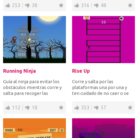
253
38
316
48
Running Ninja
Rise Up
Guía al ninja para evitar los
Corre y salta por las
obstáculos mientras corre y
plataformas una por una y
salta para recoger las
ten cuidado de no caer o se
estrellas en busca...
acabó el juego. ¿Qué tan...
112
18
353
57