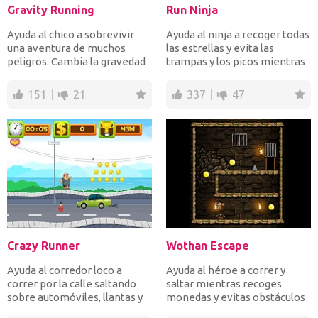
Gravity Running
Run Ninja
Ayuda al chico a sobrevivir
Ayuda al ninja a recoger todas
una aventura de muchos
las estrellas y evita las
peligros. Cambia la gravedad
trampas y los picos mientras
para evitar los pic...
corres. ¡Que t...
151
21
337
47
Crazy Runner
Wothan Escape
Ayuda al corredor loco a
Ayuda al héroe a correr y
correr por la calle saltando
saltar mientras recoges
sobre automóviles, llantas y
monedas y evitas obstáculos
dinamita recogien...
mortales hasta que lle...