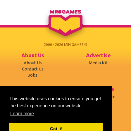
2000 - 2026 MINIGAMES ©
About Us
Advertise
About Us
Media Kit
Contact Us
Jobs
Support
Terms of use
Developers
Terms of Service
This website uses cookies to ensure you get
Affiliates
Privacy Policy
the best experience on our website.
Desktop version
Cookies
Learn more
Social
Got it!