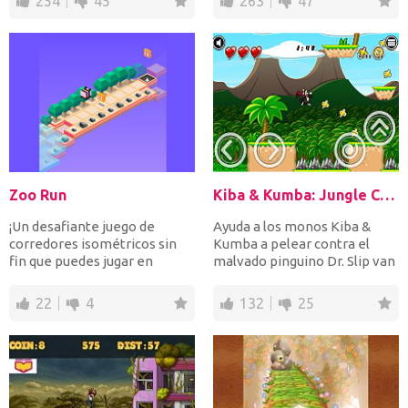
254
45
263
47
Zoo Run
Kiba & Kumba: Jungle Chaos
¡Un desafiante juego de
Ayuda a los monos Kiba &
corredores isométricos sin
Kumba a pelear contra el
fin que puedes jugar en
malvado pinguino Dr. Slip van
cualquier lugar! Ayuda a...
Ice! Corre y salta...
22
4
132
25