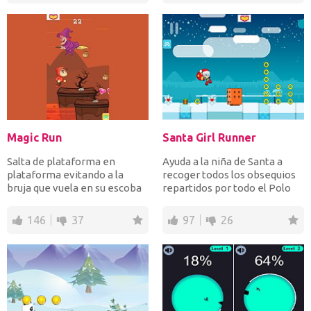
Magic Run
Santa Girl Runner
Salta de plataforma en
Ayuda a la niña de Santa a
plataforma evitando a la
recoger todos los obsequios
bruja que vuela en su escoba
repartidos por todo el Polo
o te convertirá en una...
Norte mientras el...
146
37
97
26