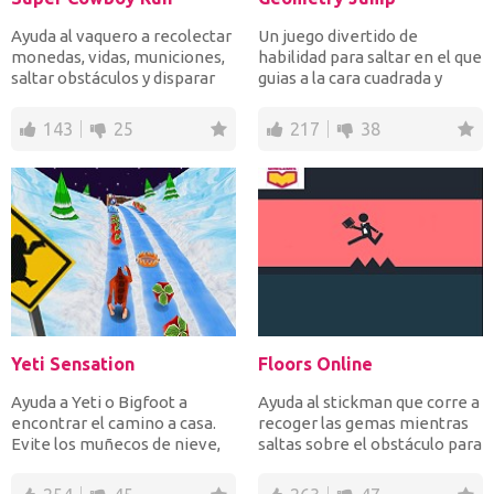
Ayuda al vaquero a recolectar
Un juego divertido de
monedas, vidas, municiones,
habilidad para saltar en el que
saltar obstáculos y disparar
guias a la cara cuadrada y
para matar mo...
sonriente a través...
143
25
217
38
Yeti Sensation
Floors Online
Ayuda a Yeti o Bigfoot a
Ayuda al stickman que corre a
encontrar el camino a casa.
recoger las gemas mientras
Evite los muñecos de nieve,
saltas sobre el obstáculo para
las trampas para an...
completar ca...