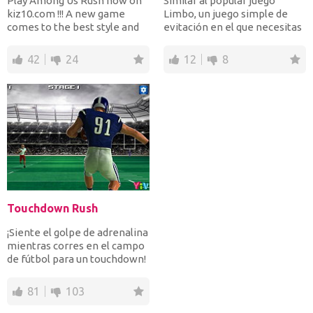
Play Among Us Rush now on
Similar al popular juego
kiz10.com !!! A new game
Limbo, un juego simple de
comes to the best style and
evitación en el que necesitas
with the characters o...
mantenerte vivo pa...
42
24
12
8
Touchdown Rush
¡Siente el golpe de adrenalina
mientras corres en el campo
de fútbol para un touchdown!
En el juego...
81
103