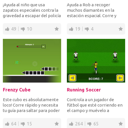
¡Ayuda al niño que usa
Ayuda a Rob a recoger
zapatos especiales contra la
muchos diamantes en la
gravedad a escapar del policía
estación espacial. Corre y
que lo persigue!...
salta en el momento adecua...
49
10
19
4
Frenzy Cube
Running Soccer
Este cubo es absolutamente
Controla a un jugador de
loco! Corre rápido y necesita
fútbol que esté corriendo en
tu guía para saltar para poder
el campo y muévelo a
evitar choc...
izquierda y derecha para...
64
15
264
65